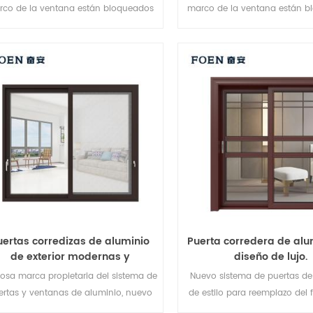
rco de la ventana están bloqueados
marco de la ventana están b
en múltiples puntos, El sellado y
en múltiples puntos, El se
seguridad antirrobo es excelente.
seguridad antirrobo es excele
Variedad de tipos de puertas para
variados para satisfacer di
satisfacer diferentes necesidades
necesidades arquitectón
arquitectónicas.
uertas corredizas de aluminio
Puerta corredera de alu
de exterior modernas y
diseño de lujo.
decorativas.
osa marca propietaria del sistema de
Nuevo sistema de puertas de
ertas y ventanas de aluminio, nuevo
de estilo para reemplazo del 
seño, nuevo estilo, nuevo desarrollo.
de la marca en China, bue