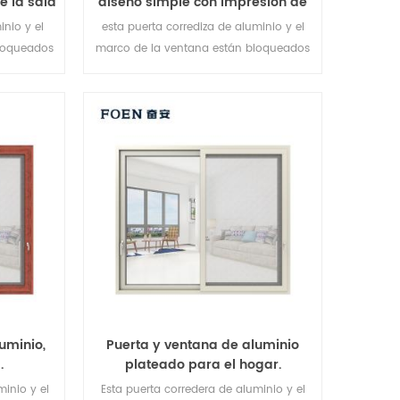
e la sala
diseño simple con impresión de
ón de
madera para dormitorio
inio y el
esta puerta corrediza de aluminio y el
loqueados
marco de la ventana están bloqueados
llado y
en múltiples puntos, el sellado y el
elente.
desempeño antirrobo de seguridad es
as para
excelente. Variedad de tipos de puertas
sidades
para satisfacer diferentes necesidades
arquitectónicas.
uminio,
Puerta y ventana de aluminio
.
plateado para el hogar.
minio y el
Esta puerta corredera de aluminio y el