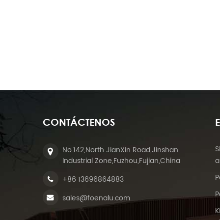
CONTÁCTENOS
S
No.142,North JianXin Road,Jinshan
Industrial Zone,Fuzhou,Fujian,China
a
P
+86 13696864883
P
sales@foenalu.com
K