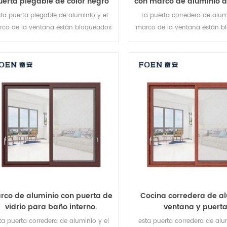
uerta plegable de color negro
con marco de aluminio d
uso durable
de estar con impresi
ta puerta plegable de aluminio y el
La puerta corredera de alum
madera
rco de la ventana están bloqueados
marco de la ventana están b
en múltiples puntos, El sellado y
en múltiples puntos, El se
seguridad antirrobo es excelente.
seguridad antirrobo es exc
Variedad de tipos de puertas para
Variedad de tipos de puert
satisfacer diferentes necesidades
satisfacer diferentes nece
arquitectónicas.
arquitectónicas.
rco de aluminio con puerta de
Cocina corredera de al
vidrio para baño interno.
ventana y puerta
ta puerta corredera de aluminio y el
esta puerta corredera de alu