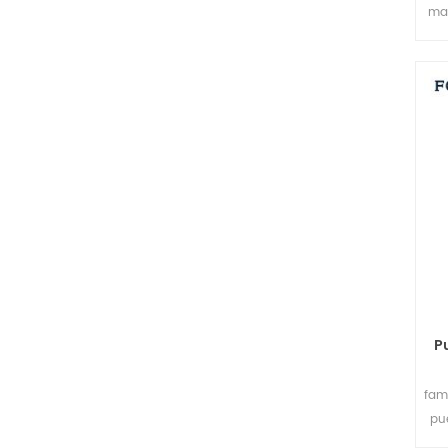
ma
P
fam
pu
di