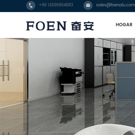
+86 13696864883
sales@foenalu.com
HOGAR