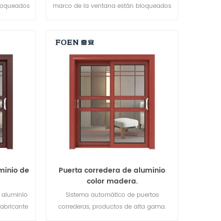
loqueados
marco de la ventana están bloqueados
llado y
en múltiples puntos, El sellado y
nte. Tipos
seguridad antirrobo es excelente.
ferentes
Variedad de tipos de puertas para
icas.
satisfacer diferentes necesidades
arquitectónicas.
minio de
Puerta corredera de aluminio
color madera.
 aluminio
Sistema automático de puertas
fabricante
correderas, productos de alta gama.
no para
¡Personalice a precio barato!