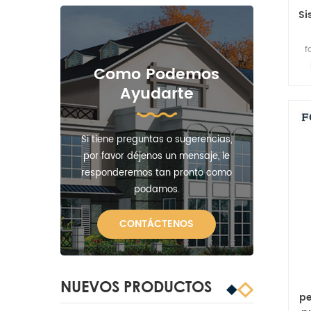
Si
f
Como Podemos
h
Ayudarte
m
Si tiene preguntas o sugerencias,
por favor déjenos un mensaje, le
responderemos tan pronto como
podamos.
CONTÁCTENOS
NUEVOS PRODUCTOS
pe