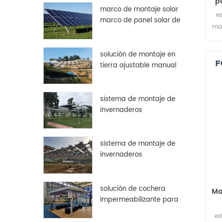
p
marco de montaje solar
es
marco de panel solar de
ma
aluminio personalizado
asequible
solución de montaje en
tierra ajustable manual
sistema de montaje de
invernaderos
sistema de montaje de
invernaderos
solución de cochera
Ma
impermeabilizante para
paneles solares
es
fotovoltaicos