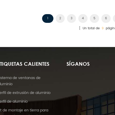
ventas al por mayor
1
2
3
4
5
6
[ Un total de
9
págin
ETIQUETAS CALIENTES
SÍGANOS
istema de ventanas de
luminio
erfil de extrusión de aluminio
erfil de aluminio
it de montaje en tierra para