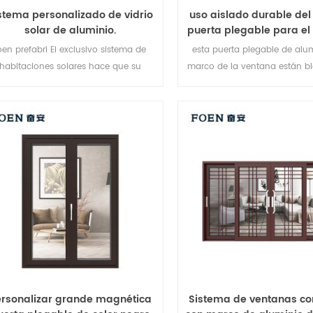
stema personalizado de vidrio
uso aislado durable del 
solar de aluminio.
puerta plegable para el 
la playa
oen prefabri El exclusivo sistema de
esta puerta plegable de alum
habitaciones solares hace que su
marco de la ventana están b
abitación solar sea más adecuada,
en múltiples puntos, El se
ás humanizada y más adaptable.
seguridad antirrobo es exc
Variedad de tipos de puert
satisfacer diferentes nece
arquitectónicas.
rsonalizar grande magnética
Sistema de ventanas co