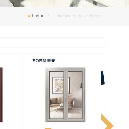
Hogar
/
aluminum-door-design