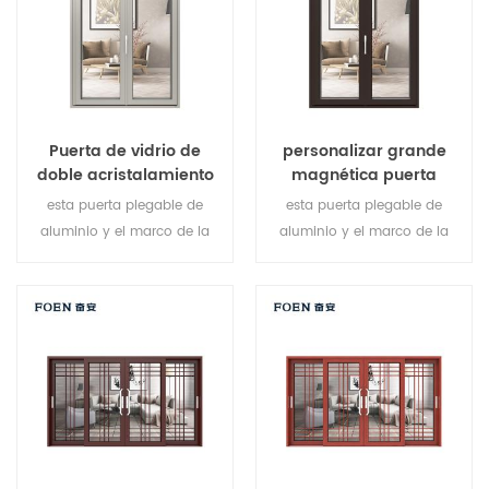
diferentes necesidades
arquitectónicas.
Puerta de vidrio de
personalizar grande
doble acristalamiento
magnética puerta
plegable de aluminio de
plegable de color negro
esta puerta plegable de
esta puerta plegable de
diseño delgado
uso durable
aluminio y el marco de la
aluminio y el marco de la
ventana están bloqueados
ventana están bloqueados
en múltiples puntos, El sellado
en múltiples puntos, El sellado
y seguridad antirrobo es
y seguridad antirrobo es
excelente. Variedad de tipos
excelente. Variedad de tipos
de puertas para satisfacer
de puertas para satisfacer
diferentes necesidades
diferentes necesidades
arquitectónicas.
arquitectónicas.