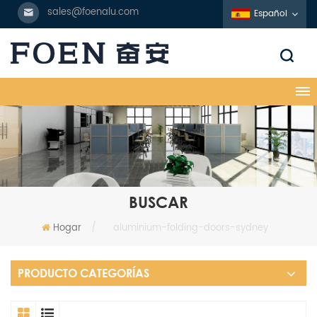
sales@foenalu.com
Español
BUSCAR
Hogar
/
aluminium-folding-doors-sydney
PRODUCTO CATEGORÍAS