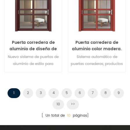
de puertas para satisfacer
diferentes necesidades
arquitectónicas.
Puerta corredera de
Puerta corredera de
aluminio de diseño de
aluminio color madera.
lujo.
Nuevo sistema de puertas de
Sistema automático de
aluminio de estilo para
puertas correderas, productos
reemplazo del fabricante de
de alta gama. ¡Personalice a
la marca en China, bueno
precio barato!
para ventas al por mayor.
1
2
3
4
5
6
7
8
9
10
>>
[ Un total de
10
páginas]