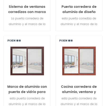
Sistema de ventanas
Puerta corredera de
corredizas con marco
aluminio de diseño
de aluminio de la sala
simple con impresión de
La puerta corredera de
esta puerta corrediza de
de estar con impresión
madera para dormitorio
aluminio y el marco de la
aluminio y el marco de la
de madera
ventana están bloqueados
ventana están bloqueados
en múltiples puntos, El sellado
en múltiples puntos, el
y seguridad antirrobo es
sellado y el desempeño
excelente. Variedad de tipos
antirrobo de seguridad es
de puertas para satisfacer
excelente. Variedad de tipos
diferentes necesidades
de puertas para satisfacer
arquitectónicas.
diferentes necesidades
arquitectónicas.
Marco de aluminio con
Cocina corredera de
puerta de vidrio para
aluminio, ventana y
baño interno.
puerta.
esta puerta corredera de
esta puerta corredera de
aluminio y el marco de la
aluminio y el marco de la