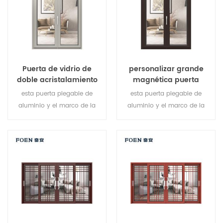
diferentes necesidades
arquitectónicas.
Puerta de vidrio de
personalizar grande
doble acristalamiento
magnética puerta
plegable de aluminio de
plegable de color negro
esta puerta plegable de
esta puerta plegable de
diseño delgado
uso durable
aluminio y el marco de la
aluminio y el marco de la
ventana están bloqueados
ventana están bloqueados
en múltiples puntos, El sellado
en múltiples puntos, El sellado
y seguridad antirrobo es
y seguridad antirrobo es
excelente. Variedad de tipos
excelente. Variedad de tipos
de puertas para satisfacer
de puertas para satisfacer
diferentes necesidades
diferentes necesidades
arquitectónicas.
arquitectónicas.