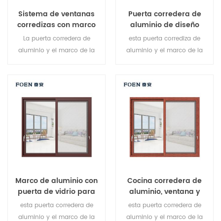
Sistema de ventanas
Puerta corredera de
corredizas con marco
aluminio de diseño
de aluminio de la sala
simple con impresión de
La puerta corredera de
esta puerta corrediza de
de estar con impresión
madera para dormitorio
aluminio y el marco de la
aluminio y el marco de la
de madera
ventana están bloqueados
ventana están bloqueados
en múltiples puntos, El sellado
en múltiples puntos, el
y seguridad antirrobo es
sellado y el desempeño
excelente. Variedad de tipos
antirrobo de seguridad es
de puertas para satisfacer
excelente. Variedad de tipos
diferentes necesidades
de puertas para satisfacer
arquitectónicas.
diferentes necesidades
arquitectónicas.
Marco de aluminio con
Cocina corredera de
puerta de vidrio para
aluminio, ventana y
baño interno.
puerta.
esta puerta corredera de
esta puerta corredera de
aluminio y el marco de la
aluminio y el marco de la