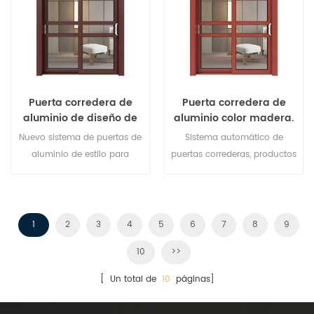
de puertas para satisfacer
diferentes necesidades
arquitectónicas.
Puerta corredera de
Puerta corredera de
aluminio de diseño de
aluminio color madera.
lujo.
Nuevo sistema de puertas de
Sistema automático de
aluminio de estilo para
puertas correderas, productos
reemplazo del fabricante de
de alta gama. ¡Personalice a
la marca en China, bueno
precio barato!
para ventas al por mayor.
1
2
3
4
5
6
7
8
9
10
>>
[ Un total de
10
páginas]