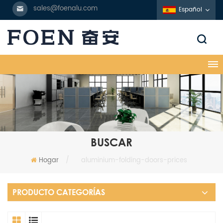
sales@foenalu.com
Español
BUSCAR
Hogar
/
aluminium-folding-doors-prices
PRODUCTO CATEGORÍAS