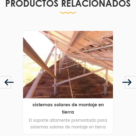
PRODUCTOS RELACIONADOS
de
sistemas solares de montaje en
kit d
tierra
para
El soporte altamente premontado para
El sop
migón
sistemas solares de montaje en tierra
kit d
e obra
ayuda a ahorrar costos de mano de obra
energ